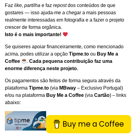
Faz
like
,
partilha
e faz
repost
dos conteúdos de que
gostares — isso ajuda-me a chegar a mais pessoas
realmente interessadas em fotografia e a fazer o projeto
crescer de forma orgânica.
Isto é o mais importante!
Se quiseres apoiar financeiramente, como mencionado
acima, podes utilizar a opção
Tipme.to
ou
Buy Me a
Coffee
.
Cada pequena contribuição faz uma
enorme diferença neste projeto.
Os pagamentos são feitos de forma segura através da
plataforma
Tipme.to
(via
MBway
– Exclusivo Portugal)
e/ou na plataforma
Buy Me a Coffee
(via
Cartão
) – links
abaixo:
Buy me a Coffee